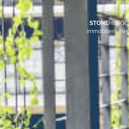
STONE
HEDGE v
immobiliers, neu