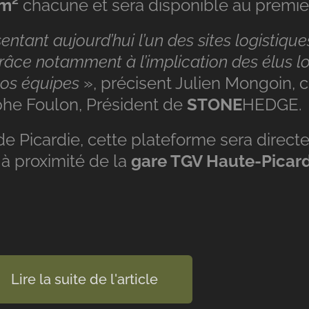
 m²
chacune et sera disponible au premi
ntant aujourd’hui l’un des sites logistiqu
râce notamment à l’implication des élus l
 nos équipes
», précisent Julien Mongoin, 
phe Foulon, Président de
STONE
HEDGE.
de Picardie, cette plateforme sera direc
n à proximité de la
gare TGV Haute-Picard
Lire la suite de l'article