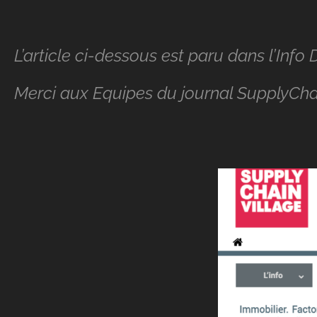
L’article ci-dessous est paru dans l’In
Merci aux Equipes du journal SupplyCha