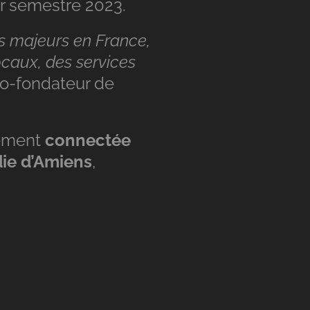
er semestre 2023.
es majeurs en France,
ocaux, des services
co-fondateur de
tement
connectée
ie d’Amiens
,