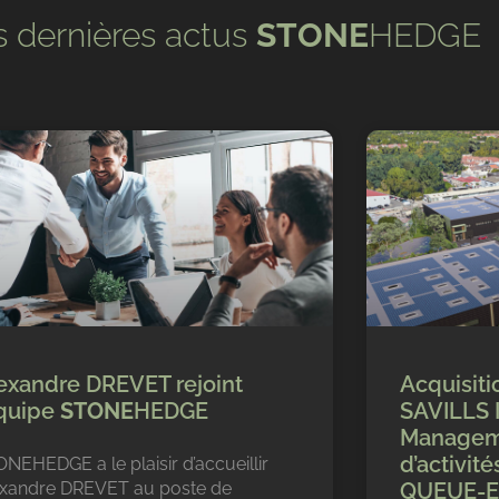
 dernières actus
STONE
HEDGE
exandre DREVET rejoint
Acquisiti
équipe
STONE
HEDGE
SAVILLS 
Manageme
d’activit
NEHEDGE a le plaisir d’accueillir
exandre DREVET au poste de
QUEUE-EN