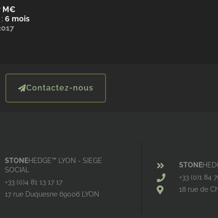
7 M€
 :
6 mois
 2017
Contactez-nous
STONE
HEDGE™ LYON - SIEGE
STONE
HED
SOCIAL
+33 (0)1 84 
+33 (0)4 81 13 17 17
18 rue de C
17 rue Duquesne 69006 LYON