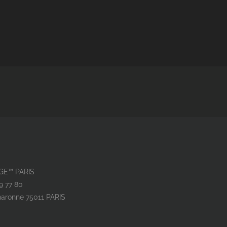
GE™ PARIS
79 77 80
haronne 75011 PARIS