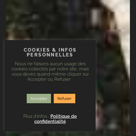
COOKIES & INFOS
PERSONNELLES
Nous ne faisons aucun usage des
cookies collectés par notre site, mais
vous devez quand-même cliquer sur
Accepter ou Refuser :
Accepter
Refuser
Plus d'infos :
Politique de
confidentialité